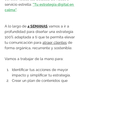
servicio estrella:
"Tu estrategia digital en 
calma"
.
A lo largo de 
4 SEMANAS
 vamos a ir a 
profundidad para diseñar una estrategia 
100% adaptada a ti que te permita elevar 
tu comunicación para 
atraer clientes
 de 
forma orgánica, recurrente y sostenible.
Vamos a trabajar de la mano para:
Identificar tus acciones de mayor 
impacto y simplificar tu estrategia.
Crear un plan de contenidos que 
resuene con tu cliente y te sea natural.
Establecer sistemas y rutinas que 
permitan sostener tu estrategia en el 
tiempo.
Diseñar un plan de acción concreto y 
calendarizado para los próximos 60 