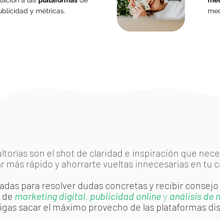
lación a las
plataformas
de
mét
ublicidad y métricas.
med
ltorías son el shot de claridad e inspiración que nece
r más rápido y ahorrarte vueltas innecesarias en tu 
das para resolver dudas concretas y recibir consejo
s de
marketing digital
,
publicidad online
y
análisis de 
gas sacar el máximo provecho de las plataformas di