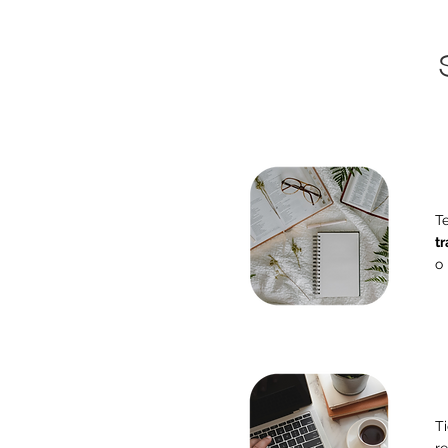
T
tr
o 
T