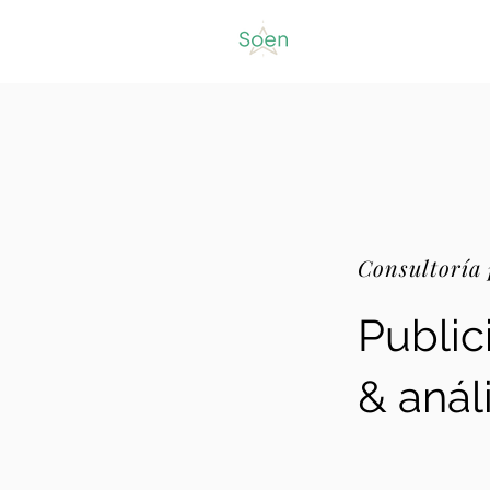
Consultoría
Public
& anál