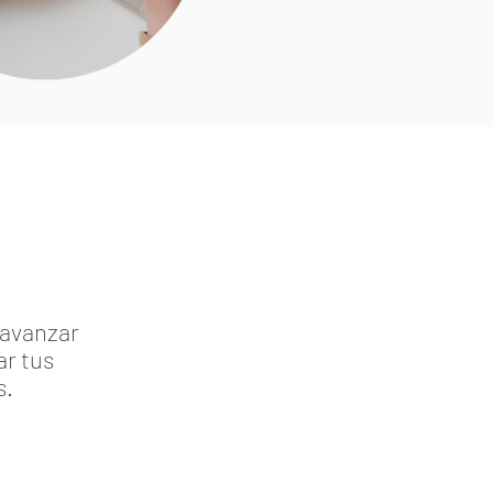
 avanzar
r tus
s.