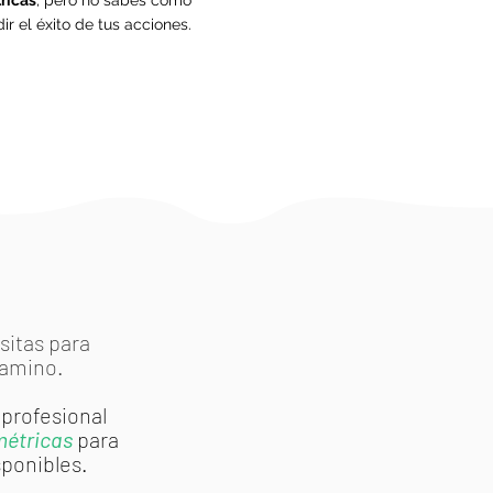
ricas
, pero no sabes cómo
ir el éxito de tus acciones.
sitas para
camino.
 profesional
métricas
para
sponibles.