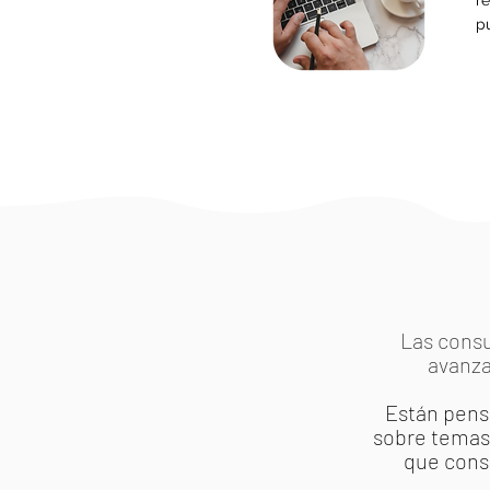
re
p
Las consu
avanza
Están pensa
sobre tema
que consi