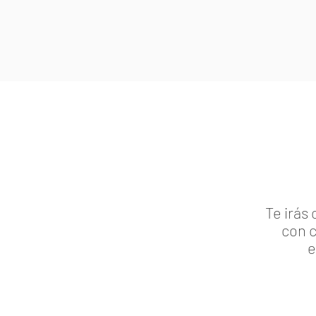
Te irás
con 
e