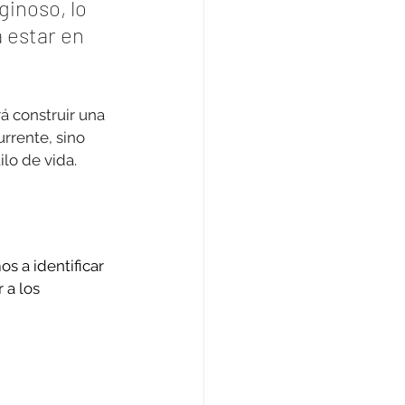
inoso, lo 
a estar en 
rá construir una 
urrente, sino 
lo de vida.
os a identificar 
 a los 