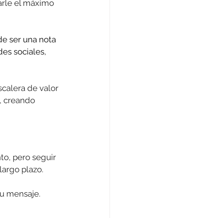
arle el máximo 
e ser una nota 
es sociales, 
scalera de valor 
, creando 
o, pero seguir 
argo plazo. 
tu mensaje.