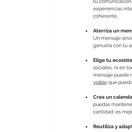
tu comunicación, 
experiencias inte
coherente.
Aterriza un men
Un mensaje since
genuina con tu au
Elige tu ecosis
sociales, ni en t
mensaje puede re
viable
 que pueda
Crea un calenda
puedas mantener 
cantidad; es mej
Reutiliza y adap