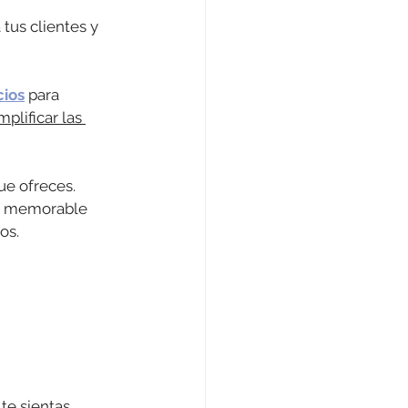
tus clientes y 
cios
 para 
mplificar las 
ue ofreces.
 y memorable
os.
te sientas 