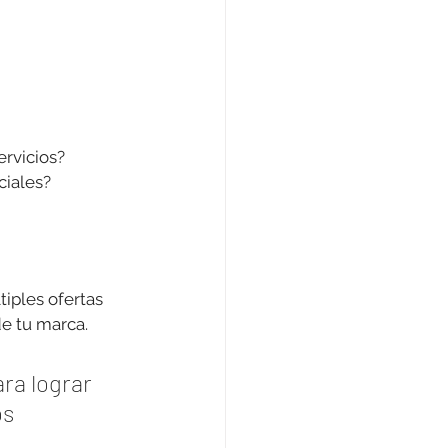
ervicios?
ciales?
iples ofertas 
de tu marca.
ra lograr 
s 