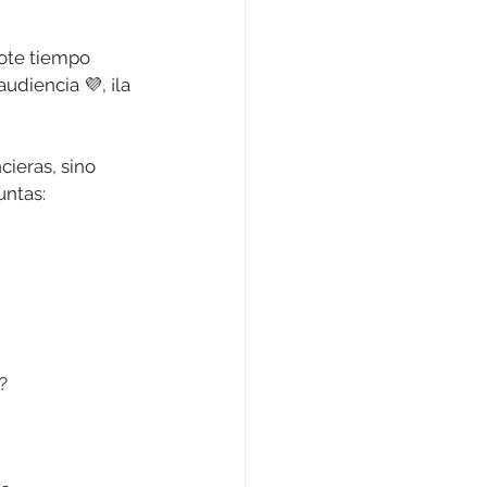
ote tiempo 
diencia 💜, ¡la 
ieras, sino 
ntas: 
?