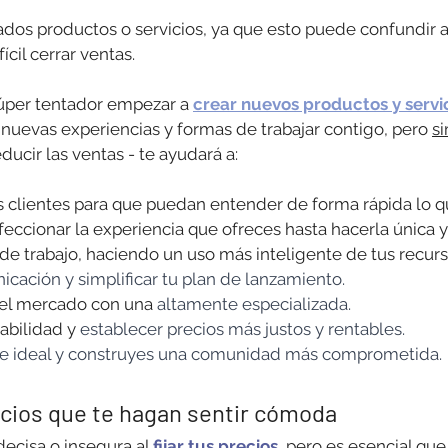
dos productos o servicios, ya que esto puede confundir a 
cil cerrar ventas.
úper tentador empezar a 
crear nuevos productos y servi
s nuevas experiencias y formas de trabajar contigo, pero 
si
educir las ventas - te ayudará a:
us clientes para que puedan entender de forma rápida lo q
feccionar la experiencia que ofreces hasta hacerla única
 de trabajo, haciendo un uso más inteligente de tus recurs
nicación y simplificar tu plan de lanzamiento.
 el mercado con una
 altamente especializada.
abilidad y 
establecer precios más justos y rentables. 
nte ideal y construyes una comunidad más comprometida.
cios que te hagan sentir cómoda
decisa o insegura al 
fijar tus precios
, pero es esencial que 