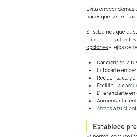
Evita ofrecer demasia
hacer que sea más difí
Sí, sabemos que es s
brindar a tus cliente
opciones
 - lejos de r
Dar claridad a t
Enfocarte en per
Reducir la carga
Facilitar la comu
Diferenciarte en
Aumentar la rent
Atraes a tu clie
Establece pre
Es normal sentirse in