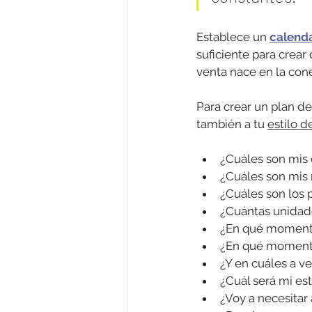
Establece un 
calenda
suficiente para crear
venta nace en la con
Para crear un plan de
también a tu 
estilo d
¿Cuáles son mis 
¿Cuáles son mis 
¿Cuáles son los 
¿Cuántas unidad
¿En qué momento
¿En qué momento
¿Y en cuáles a v
¿Cuál será mi es
¿Voy a necesitar