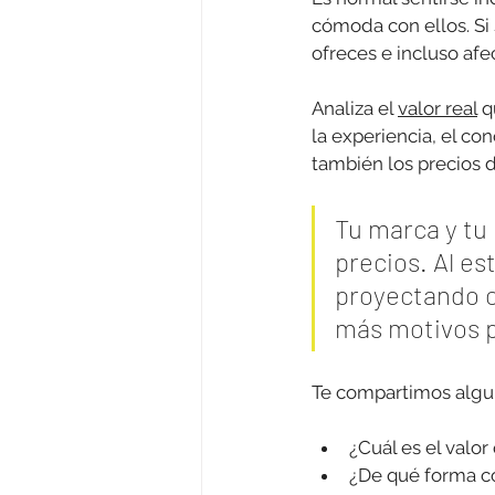
cómoda con ellos. Si
ofreces e incluso afe
Analiza el 
valor real
 q
la experiencia, el co
también los precios d
Tu marca y tu 
precios. Al es
proyectando co
más motivos pa
Te compartimos algu
¿Cuál es el valor
¿De qué forma co