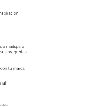
nspiración 
e
 de mailspara 
 sus preguntas 
 con tu marca.
al 
otras 