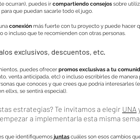
e ocurran), puedes ir 
compartiendo consejos
 sobre utiliz
 para que puedan sacarle todo el jugo. 
una 
conexión
 más fuerte con tu proyecto y puede hacer q
ro o incluso que te recomienden con otras personas.
alos exclusivos, descuentos, etc.
ientos, puedes ofrecer 
promos exclusivas a tu comunid
, venta anticipada, etc) o incluso escribirles de manera 
rsonas que conoces y que crees que podría interesarles (e
 ellxs, se sentirá especial).
stas estrategias? Te invitamos a elegir 
UNA
 
 empezar a implementarla esta misma sema
es que identifiquemos 
juntas
 cuáles son esos cambios que