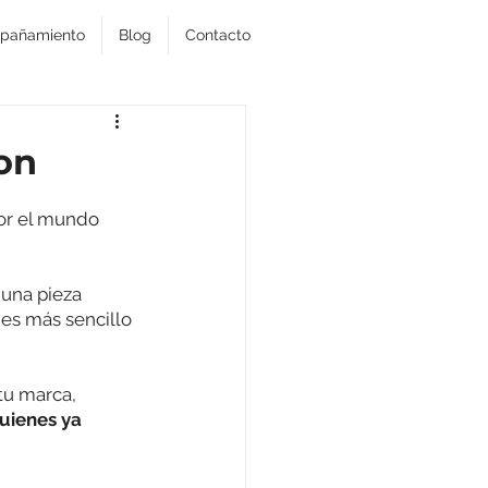
pañamiento
Blog
Contacto
on
or el mundo 
una pieza 
es más sencillo 
tu marca, 
quienes ya 