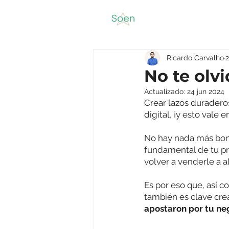
Ricardo Carvalho
No te olv
Actualizado:
24 jun 2024
Crear lazos duradero
digital, ¡y esto vale
No hay nada más boni
fundamental de tu pro
volver a venderle a a
Es por eso que, así c
también es clave cre
apostaron por tu ne