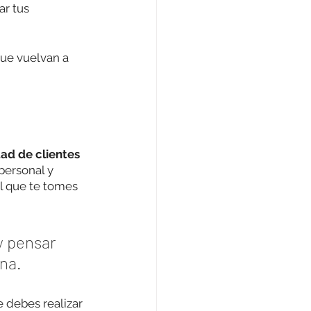
ar tus 
ue vuelvan a 
ad de clientes 
personal y 
l que te tomes 
y pensar 
na.
 debes realizar 