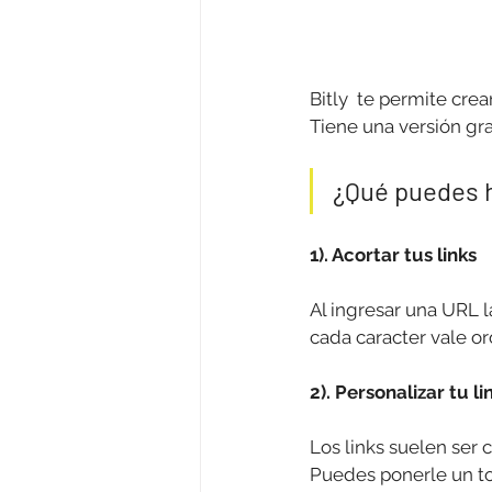
Bitly
  te permite cre
Tiene una versión gra
¿Qué puedes h
1). Acortar tus links
Al ingresar una URL la
cada caracter vale or
2). Personalizar tu li
Los links suelen ser 
Puedes ponerle un to