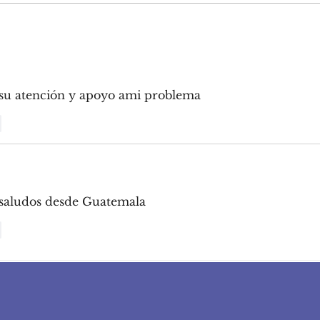
¿Qué es el slow
¿Có
marketing y cómo
para
aplicarlo a tu marca?
publ
su atención y apoyo ami problema 
r
 saludos desde Guatemala 
r