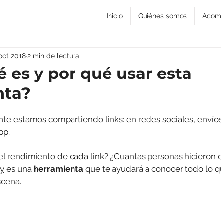
Inicio
Quiénes somos
Acom
oct 2018
2 min de lectura
é es y por qué usar esta
nta?
nte estamos compartiendo links: en redes sociales, envío
pp.
el rendimiento de cada link? ¿Cuantas personas hicieron c
ly
 es una 
herramienta 
que te ayudará a conocer todo lo q
scena.