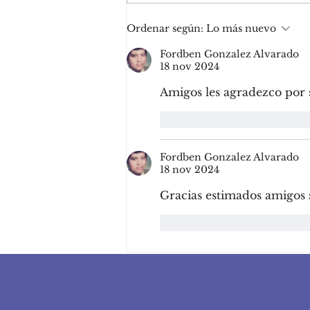
Cómo construir un
Ordenar según:
Lo más nuevo
negocio digital que no
dependa solo de las
Fordben Gonzalez Alvarado
18 nov 2024
redes: así construimos
un sistema sostenible
Amigos les agradezco por 
para nuestra agencia con
email marketing
Me gusta
Reacciona
Fordben Gonzalez Alvarado
18 nov 2024
Gracias estimados amigos
Me gusta
Reacciona