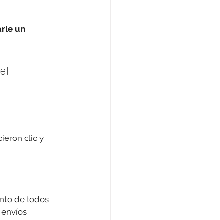
rle un 
el 
ieron clic y 
nto de todos 
 envíos 