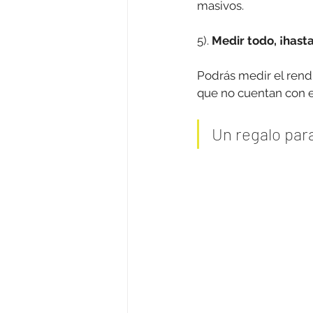
masivos. 
5). 
Medir todo, ¡hasta
Podrás medir el rend
que no cuentan con e
Un regalo para