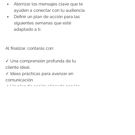
Aterrizar los mensajes clave que te 
ayuden a conectar con tu audiencia.
Definir un plan de acción para las 
siguientes semanas que esté 
adaptado a ti.
Al finalizar, contarás con: 
✓ Una comprensión profunda de tu 
cliente ideal.
✓ Ideas prácticas para avanzar en 
comunicación.
✓ Un plan de acción alineado con los 
principios del marketing sostenible.
Las consultorías son un espacio 100% 
personalizado donde nos enfocamos en 
los puntos específicos que tú quieras 
tratar (para eso, antes de la sesión te 
enviamos un diagnóstico para diseñar las 