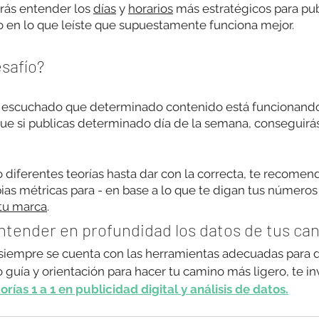
drás entender
 los 
días
 y 
horarios
 más estratégicos para pub
no en lo que leíste que supuestamente funciona mejor.
safío?
escuchado que determinado contenido está funcionando
que si publicas determinado día de la semana, conseguirá
o diferentes teorías hasta dar con la correcta, te recome
ias métricas para - en base a lo que te digan tus números -
 tu marca
.
ntender en profundidad los datos de tus can
empre se cuenta con las herramientas adecuadas para da
 guía y orientación para hacer tu camino más ligero, te in
rías 1 a 1 en publicidad digital y análisis de datos.