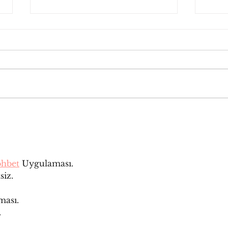
¿Qué es el slow
¿Có
marketing y cómo
para
aplicarlo a tu marca?
publ
ohbet
 Uygulaması.
siz.
ması.
.