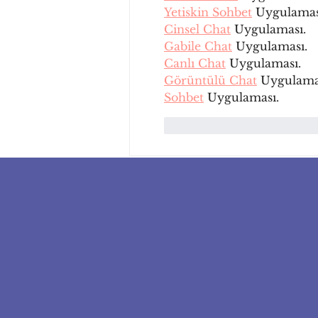
Yetiskin Sohbet
 Uygulamas
Cinsel Chat
 Uygulaması.
Gabile Chat
 Uygulaması.
Canlı Chat
 Uygulaması.
Görüntülü Chat
 Uygulama
Sohbet
 Uygulaması.
Me gusta
Reacciona