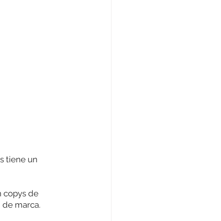
s tiene un 
n copys de 
d de marca. 