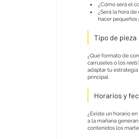
¿Cómo será el c
¿Será la hora de
hacer pequeños p
Tipo de pieza 
¿Qué formato de cont
carruseles o los 
reels
adaptar tu estrategia
principal.
Horarios y fe
¿Existe un horario e
a la mañana generan 
contenidos los martes