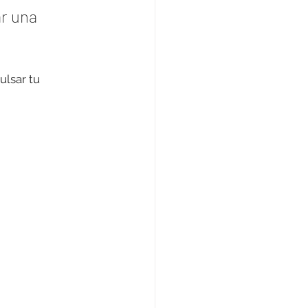
r una 
lsar tu 