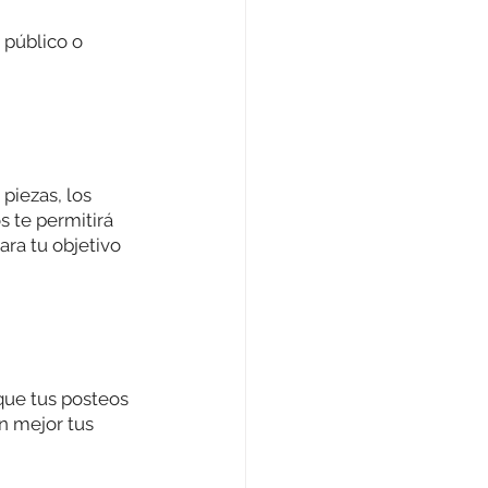
 público o 
iezas, los 
s te permitirá 
ra tu objetivo 
que tus posteos 
n mejor tus 