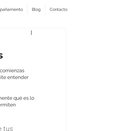
pañamiento
Blog
Contacto
s
o comienzas 
ite entender 
ente qué es lo 
ermiten 
 tus 