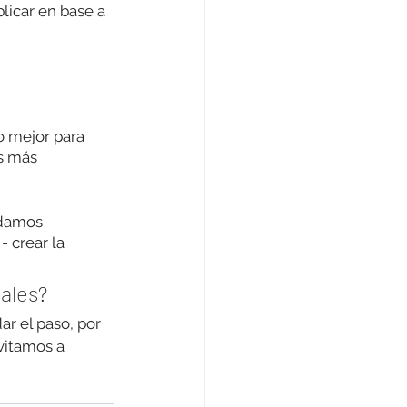
licar 
en base a 
 mejor para 
s más 
ndamos 
 crear la 
ales? 
r el paso, por 
vitamos a 